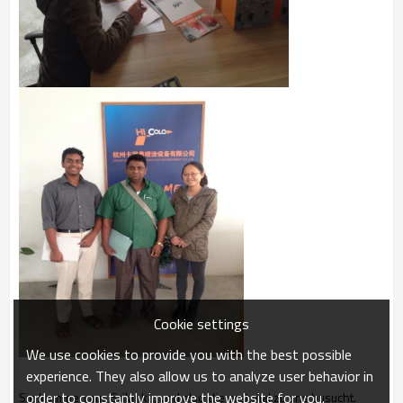
Cookie settings
We use cookies to provide you with the best possible
experience. They also allow us to analyze user behavior in
order to constantly improve the website for you.
Sie kommen aus Srilanka, und also die erst mal zu uns busucht.