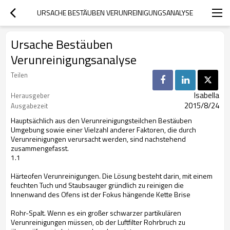
URSACHE BESTÄUBEN VERUNREINIGUNGSANALYSE
Ursache Bestäuben
Verunreinigungsanalyse
Teilen
Isabella
Herausgeber
2015/8/24
Ausgabezeit
Hauptsächlich aus den Verunreinigungsteilchen Bestäuben
Umgebung sowie einer Vielzahl anderer Faktoren, die durch
Verunreinigungen verursacht werden, sind nachstehend
zusammengefasst.
1.1
Härteofen Verunreinigungen.
Die Lösung besteht darin, mit einem
feuchten Tuch und Staubsauger gründlich zu reinigen die
Innenwand des Ofens ist der Fokus hängende Kette Brise
Rohr-Spalt.
Wenn es ein großer schwarzer partikulären
Verunreinigungen müssen, ob der Luftfilter Rohrbruch zu