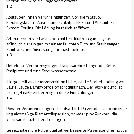
überprüfen, wird sie umgehend ersetzt.
1.2
Abstauben Innen Verunreinigungen.
Vor allem Staub,
Kleidungsfasern, Ausrüstung Schleifpartikeln und Abstauben
System Fouling.
Die Lösung ist täglich geöffnet
Arbeitnehmer vor Bestäuben mit Druckluftreinigungssystem,
gründlich zu reinigen mit einem feuchten Tuch und Staubsauger
Staubwischen Ausrüstung und Gästetoilette.
1.3
Hebekette Verunreinigungen.
Hauptsächlich hängende Kette
Prallplatte und eine Streuwasserschale
(Hergestellt aus feuerverzinktem Platte) ist die Vorbehandlung von
Säure, Lauge Dampfkorrosionsprodukt nach.
Der Workaround ist
es, regelmäßig zu bereinigen diese Einrichtungen
1.4
Powder Verunreinigungen.
Hauptsächlich Pulveradditiv übermäßige,
ungleichmäßige Pigmentdispersion, powder pink Punkten, die
verursacht quetschen.
Lösungen
Gesetz ist es, die Pulverqualität, verbesserte Pulverspeichermodus