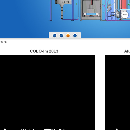
 < <
COLO-Im 2013
Al