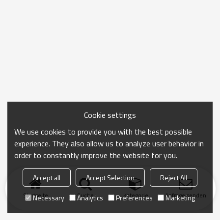
Cookie settings
We use cookies to provide you with the best possible
experience. They also allow us to analyze user behavior in
order to constantly improve the website for you.
Accept all
Accept Selection
Reject All
Startseite
Suche
Kategorie
Anfrage senden
Necessary
Analytics
Preferences
Marketing