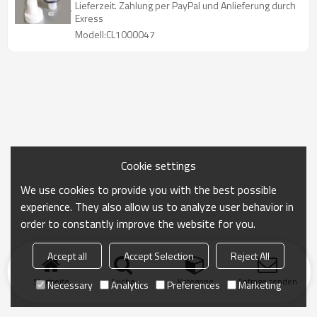
Lieferzeit. Zahlung per PayPal und Anlieferung durch
Exress
Modell:CL1000047
Cookie settings
We use cookies to provide you with the best possible
experience. They also allow us to analyze user behavior in
order to constantly improve the website for you.
Accept all
Accept Selection
Reject All
Startseite
Suche
Kategorie
Anfrage senden
Necessary
Analytics
Preferences
Marketing