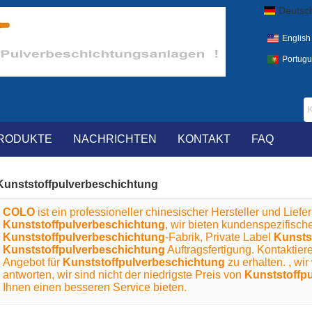
Deutsc
English
Portug
RODUKTE
NACHRICHTEN
KONTAKT
FAQ
Kunststoffpulverbeschichtung
COLO
ist ein professioneller chinesischer Hersteller und Liefe
Kunststoffpulverbeschichtung
, wir bieten kundenspezifisc
Kunststoffpulverbeschichtung
-Fabrik, Private Label
Kunsts
Kunststoffpulverbeschichtung
Auftragsfertigung. Kontaktier
Angebot für
Kunststoffpulverbeschichtung
zu erhalten. , wi
antworten, wir sind nicht der niedrigste Preis von
Kunststoffp
Ihnen einen besseren Service bieten.