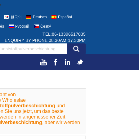
h
한국의
Deutsch
Español
uês
Русский
Český
TEL:86-13396517035
ENQUIRY BY PHONE 08:30AM-17:30PM
rant von
he Wholeslae
toffpulverbeschichtung
und
en Sie uns jetzt, um das beste
r werden in angemessener Zeit
ulverbeschichtung
, aber wir werden