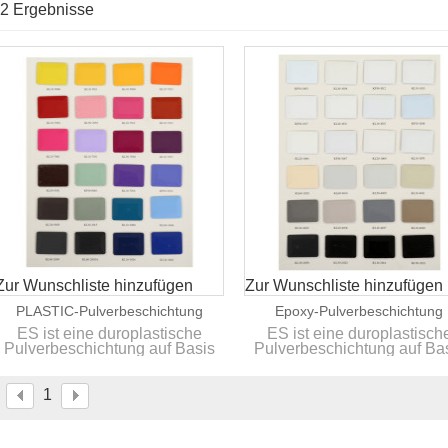
2 Ergebnisse
Liste
Zur Wunschliste hinzufügen
Zur Wunschliste hinzufügen
PLASTIC-Pulverbeschichtung
Epoxy-Pulverbeschichtung
ES ist eine duroplastische
ES ist eine duroplastisch
Pulverbeschichtung auf Basis
Pulverbeschichtung auf Ba
gesättigter speziell für den
gesättigter speziell für de
Außenbereich ausgewählt
Außenbereich ausgewähl
Polyesterharze.
Polyesterharze.
1