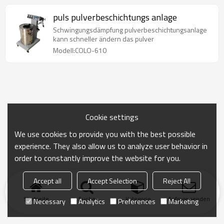
puls pulverbeschichtungs anlage
Schwingungsdämpfung pulverbeschichtungsanlage
kann schneller ändern das pulver
Modell:COLO-610
Cookie settings
We use cookies to provide you with the best possible
experience. They also allow us to analyze user behavior in
order to constantly improve the website for you.
Accept all
Accept Selection
Reject All
Startseite
Suche
Kategorie
Anfrage senden
Necessary
Analytics
Preferences
Marketing