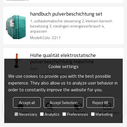
handbuch pulverbeschichtung set
1, vollautomatische steuerung 2, kleinen bereich
besetzung 3, niedrigen energieverbrauch 4,
anpassen
Modell:Colo-3217
Hohe qualität elektrostatische
pulverbeschichtung maschine
Cookie settings
Auto
Modell:COLO-2000D
We use cookies to provide you with the best possible
experience. They also allow us to analyze user behavior in
order to constantly improve the website for you.
Accept all
Accept Selection
Reject All
Startseite
Suche
Kategorie
Anfrage senden
Necessary
Analytics
Preferences
Marketing