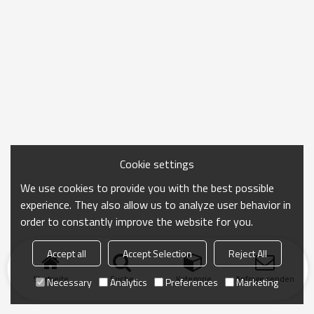
Cookie settings
We use cookies to provide you with the best possible
experience. They also allow us to analyze user behavior in
order to constantly improve the website for you.
Accept all
Accept Selection
Reject All
Startseite
Suche
Kategorie
Anfrage senden
Necessary
Analytics
Preferences
Marketing