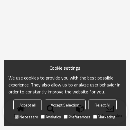
Cookie settings
We use cookies to provide you with the best possible
experience. They also allow us to analyze user behavior in
order to constantly improve the website for you.
Accept all
Accept Selection
Reject All
Startseite
Suche
Kategorie
Anfrage senden
Necessary
Analytics
Preferences
Marketing