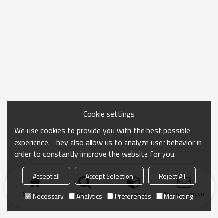
Cookie settings
We use cookies to provide you with the best possible
experience. They also allow us to analyze user behavior in
order to constantly improve the website for you.
Accept all
Accept Selection
Reject All
Startseite
Suche
Kategorie
Anfrage senden
Necessary
Analytics
Preferences
Marketing