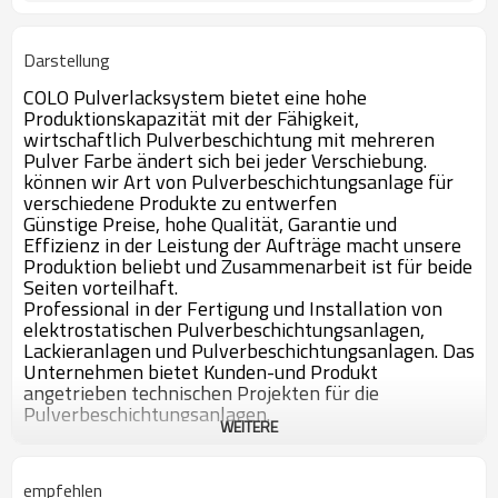
Darstellung
COLO Pulverlacksystem bietet eine hohe
Produktionskapazität mit der Fähigkeit,
wirtschaftlich Pulverbeschichtung mit mehreren
Pulver Farbe ändert sich bei jeder Verschiebung.
können wir Art von Pulverbeschichtungsanlage für
verschiedene Produkte zu entwerfen
Günstige Preise, hohe Qualität, Garantie und
Effizienz in der Leistung der Aufträge macht unsere
Produktion beliebt und Zusammenarbeit ist für beide
Seiten vorteilhaft.
Professional in der Fertigung und Installation von
elektrostatischen Pulverbeschichtungsanlagen,
Lackieranlagen und Pulverbeschichtungsanlagen. Das
Unternehmen bietet Kunden-und Produkt
angetrieben technischen Projekten für die
Pulverbeschichtungsanlagen.
WEITERE
Wir haben Produkte im Angebot! Bitte rufen Sie uns
an
colochina@colourspray.com
empfehlen