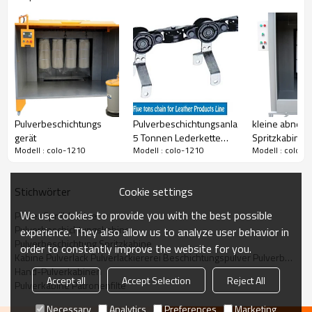
für Informationen, wie wir derzeit bevöl unsere
Website Informationen.
Manuelle Spritzkabine
Pulverbeschichtungs
Pulverbeschichtungsanlage
kleine abneh
gerät
5 Tonnen Lederkette
Spritzkabine
Modell : colo-1210
Modell : colo-1210
Modell : colo-1
Förderketten
Cookie settings
Stichwörter
We use cookies to provide you with the best possible
Pulver Sprühkabine
Pulverbeschichtungskabine
experience. They also allow us to analyze user behavior in
Pulverbeschichtung Spritzkabine
order to constantly improve the website for you.
Kabine Pulverlack Pulverlackiererei Beschichtungspulver Pulverbeschichtung
Hand-Pulverkabinen
Accept all
Accept Selection
Reject All
Pulverkabine Patronenfilte
Necessary
Analytics
Preferences
Marketing